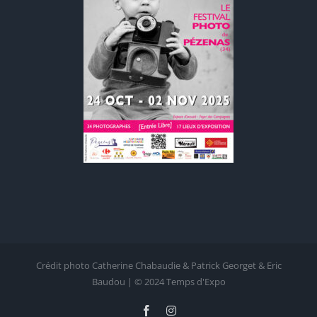
Crédit photo Catherine Chabaudie & Patrick Georget & Eric
Baudou | © 2024 Temps d'Expo
Facebook
Instagram