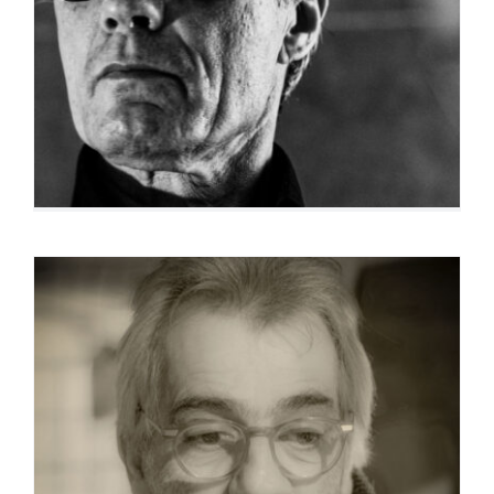
Raphaël Decavèle