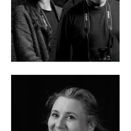
Julie Scarcella & Frédéric
Baltazard
Claudine Costa-Pioch