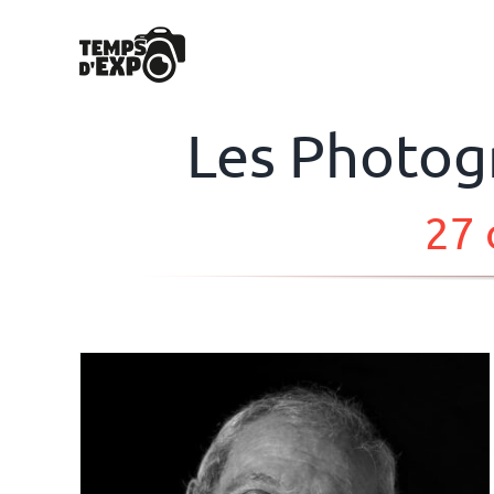
Passer
au
contenu
Les Photog
27 